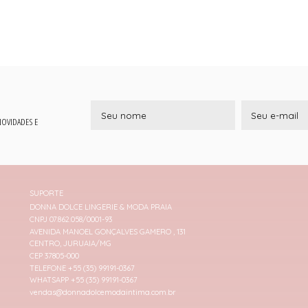
 NOVIDADES E
SUPORTE
DONNA DOLCE LINGERIE & MODA PRAIA
CNPJ 07.862.058/0001-93
AVENIDA MANOEL GONÇALVES GAMERO , 131
CENTRO, JURUAIA/MG
CEP 37805-000
TELEFONE +55 (35) 99191-0367
WHATSAPP +55 (35) 99191-0367
vendas@donnadolcemodaintima.com.br