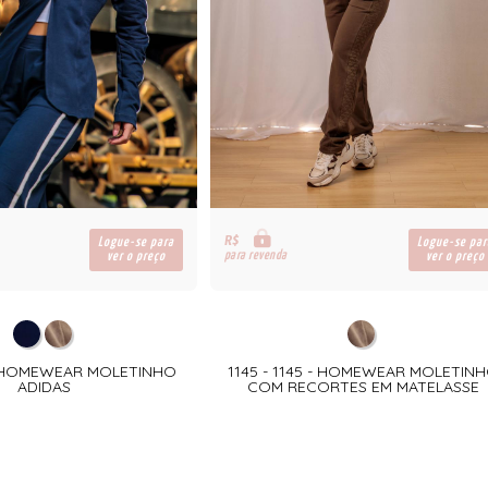
R$
Logue-se para
Logue-se par
para revenda
ver o preço
ver o preço
7- HOMEWEAR MOLETINHO
1145 - 1145 - HOMEWEAR MOLETIN
ADIDAS
COM RECORTES EM MATELASSE