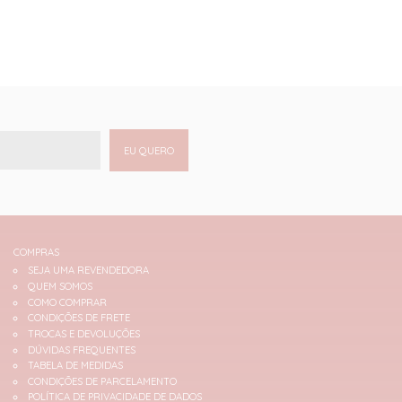
EU QUERO
COMPRAS
SEJA UMA REVENDEDORA
QUEM SOMOS
COMO COMPRAR
CONDIÇÕES DE FRETE
TROCAS E DEVOLUÇÕES
DÚVIDAS FREQUENTES
TABELA DE MEDIDAS
CONDIÇÕES DE PARCELAMENTO
POLÍTICA DE PRIVACIDADE DE DADOS