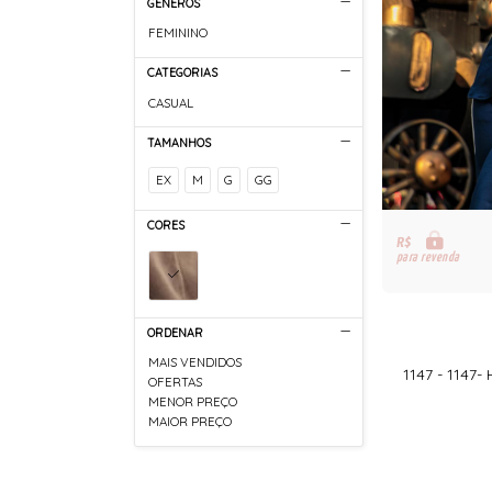
GÊNEROS
FEMININO
CATEGORIAS
CASUAL
TAMANHOS
EX
M
G
GG
CORES
R$
para revenda
ORDENAR
MAIS VENDIDOS
1147 - 114
OFERTAS
MENOR PREÇO
MAIOR PREÇO