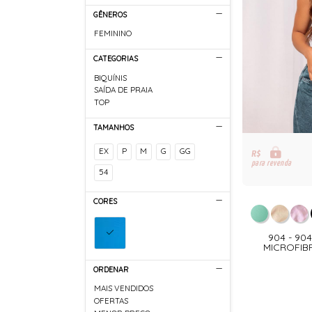
GÊNEROS
FEMININO
CATEGORIAS
BIQUÍNIS
SAÍDA DE PRAIA
TOP
TAMANHOS
EX
P
M
G
GG
R$
para revenda
54
CORES
904 - 9
MICROFIB
ORDENAR
MAIS VENDIDOS
OFERTAS