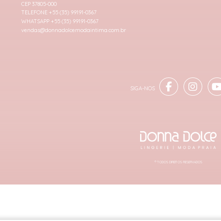
CEP 37805-000
TELEFONE +55 (35) 99191-0367
WHATSAPP +55 (35) 99191-0367
vendas@donnadolcemodaintima.com.br
® TODOS DIREITOS RESERVADOS