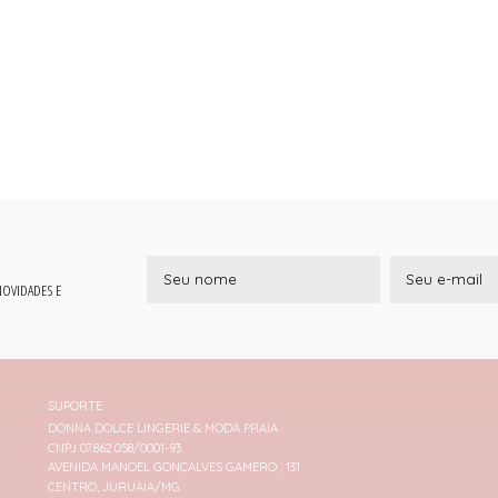
 NOVIDADES E
SUPORTE
DONNA DOLCE LINGERIE & MODA PRAIA
CNPJ 07.862.058/0001-93
AVENIDA MANOEL GONÇALVES GAMERO , 131
CENTRO, JURUAIA/MG