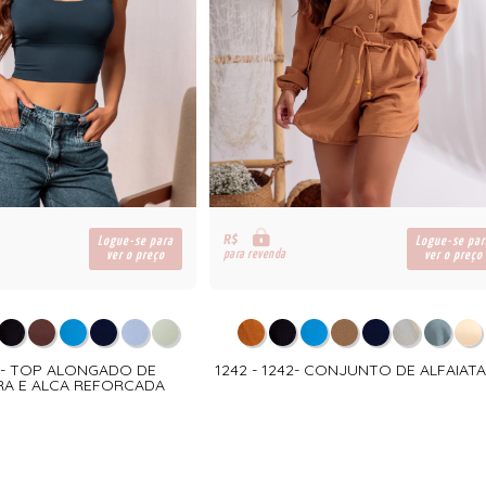
R$
Logue-se para
Logue-se par
para revenda
ver o preço
ver o preço
04- TOP ALONGADO DE
1242 - 1242- CONJUNTO DE ALFAIATA
RA E ALCA REFORCADA