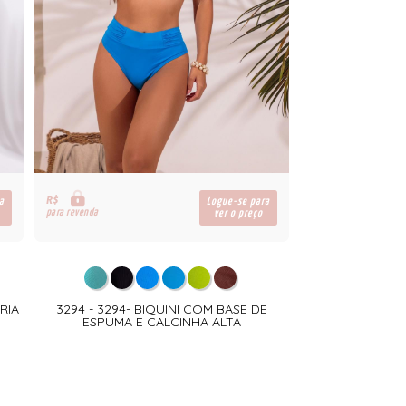
R$
a
Logue-se para
para revenda
ver o preço
RIA
3294 - 3294- BIQUINI COM BASE DE
ESPUMA E CALCINHA ALTA