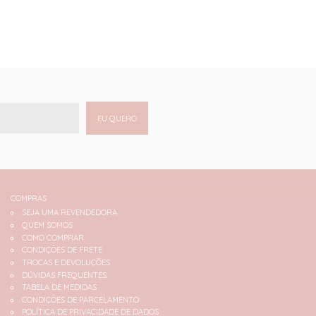
EU QUERO
COMPRAS
SEJA UMA REVENDEDORA
QUEM SOMOS
COMO COMPRAR
CONDIÇÕES DE FRETE
TROCAS E DEVOLUÇÕES
DÚVIDAS FREQUENTES
TABELA DE MEDIDAS
CONDIÇÕES DE PARCELAMENTO
POLÍTICA DE PRIVACIDADE DE DADOS