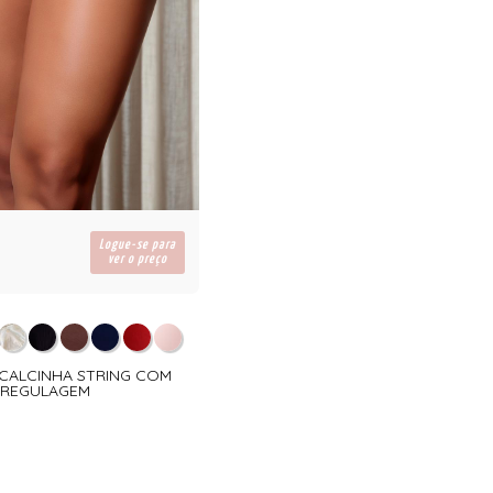
Logue-se para
ver o preço
- CALCINHA STRING COM
REGULAGEM