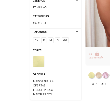
GÊNEROS
FEMININO
CATEGORIAS
CALCINHA
TAMANHOS
EX
P
M
G
GG
CORES
R$
para revenda
ORDENAR
MAIS VENDIDOS
014 - 014 
OFERTAS
MENOR PREÇO
MAIOR PREÇO