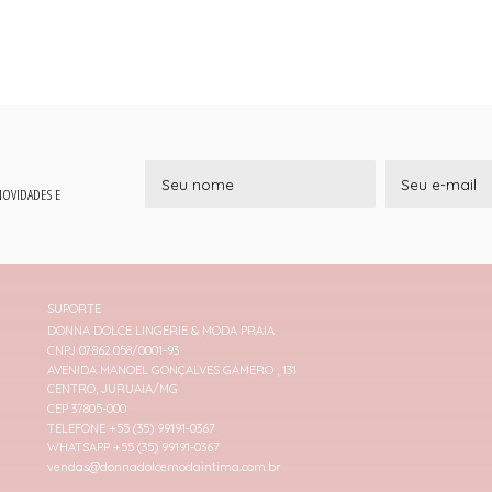
 NOVIDADES E
SUPORTE
DONNA DOLCE LINGERIE & MODA PRAIA
CNPJ 07.862.058/0001-93
AVENIDA MANOEL GONÇALVES GAMERO , 131
CENTRO, JURUAIA/MG
CEP 37805-000
TELEFONE +55 (35) 99191-0367
WHATSAPP +55 (35) 99191-0367
vendas@donnadolcemodaintima.com.br