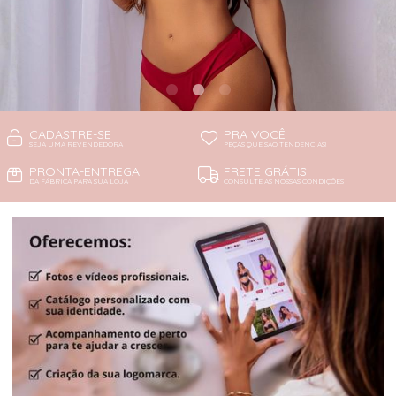
CADASTRE-SE
PRA VOCÊ
SEJA UMA REVENDEDORA
PEÇAS QUE SÃO TENDÊNCIAS!
PRONTA-ENTREGA
FRETE GRÁTIS
DA FÁBRICA PARA SUA LOJA
CONSULTE AS NOSSAS CONDIÇÕES