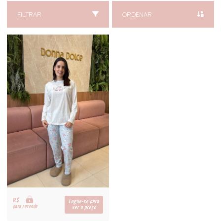
FILTRAR
ORDENAR
R$
Logue-se para
para revenda
ver o preço