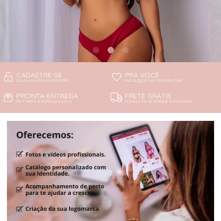
CADASTRE-SE
PRA VOCÊ
SEJA UMA REVENDEDORA
PEÇAS QUE SÃO TENDÊNCIAS!
PRONTA-ENTREGA
FRETE GRÁTIS
DA FÁBRICA PARA SUA LOJA
CONSULTE AS NOSSAS CONDIÇÕES