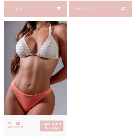
FILTRAR
ORDENAR
R$
Logue-se para
para revenda
ver o preço