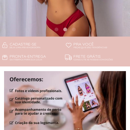
CADASTRE-SE
PRA VOCÊ
SEJA UMA REVENDEDORA
PEÇAS QUE SÃO TENDÊNCIAS!
PRONTA-ENTREGA
FRETE GRÁTIS
DA FÁBRICA PARA SUA LOJA
CONSULTE AS NOSSAS CONDIÇÕES