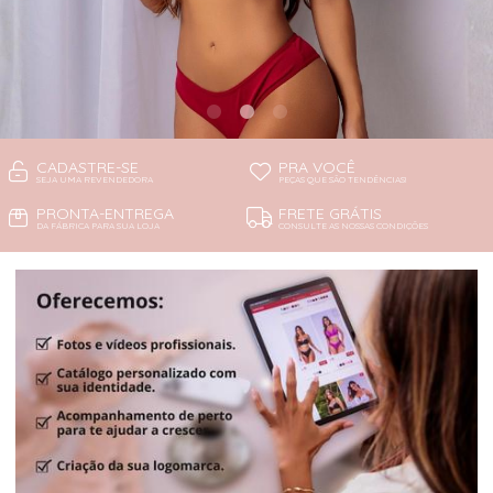
CADASTRE-SE
PRA VOCÊ
SEJA UMA REVENDEDORA
PEÇAS QUE SÃO TENDÊNCIAS!
PRONTA-ENTREGA
FRETE GRÁTIS
DA FÁBRICA PARA SUA LOJA
CONSULTE AS NOSSAS CONDIÇÕES