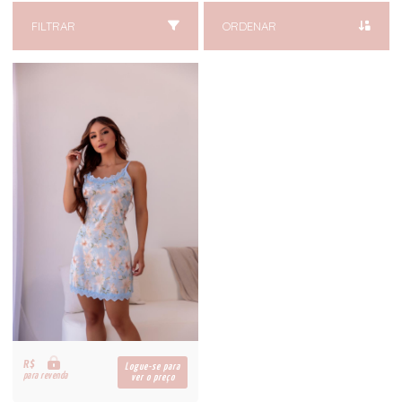
FILTRAR
ORDENAR
R$
Logue-se para
para revenda
ver o preço