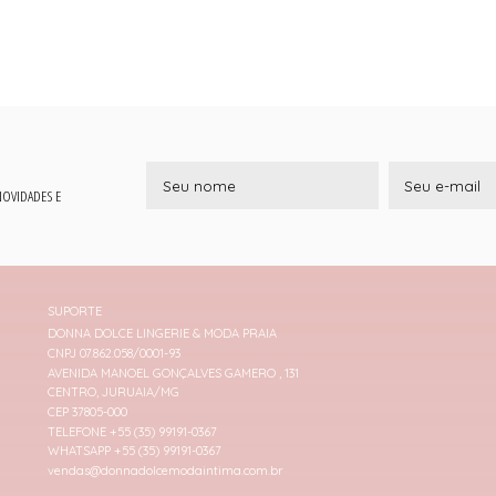
 NOVIDADES E
SUPORTE
DONNA DOLCE LINGERIE & MODA PRAIA
CNPJ 07.862.058/0001-93
AVENIDA MANOEL GONÇALVES GAMERO , 131
CENTRO, JURUAIA/MG
CEP 37805-000
TELEFONE +55 (35) 99191-0367
WHATSAPP +55 (35) 99191-0367
vendas@donnadolcemodaintima.com.br