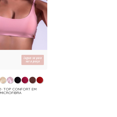
Logue-se para
ver o preço
02- TOP CONFORT EM
MICROFIBRA