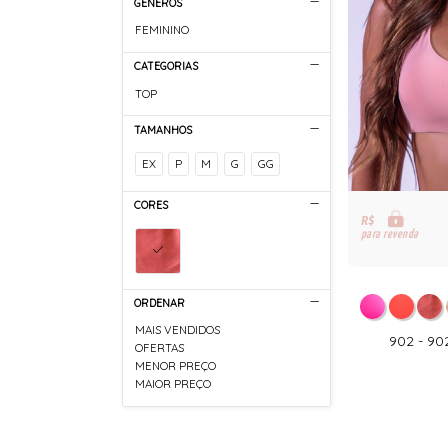
GÊNEROS
FEMININO
CATEGORIAS
TOP
TAMANHOS
EX
P
M
G
GG
CORES
R$
para revenda
ORDENAR
MAIS VENDIDOS
902 - 9
OFERTAS
MENOR PREÇO
MAIOR PREÇO