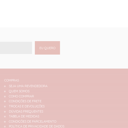
EU QUERO
COMPRAS
SEJA UMA REVENDEDORA
QUEM SOMOS
COMO COMPRAR
CONDIÇÕES DE FRETE
TROCAS E DEVOLUÇÕES
DÚVIDAS FREQUENTES
TABELA DE MEDIDAS
CONDIÇÕES DE PARCELAMENTO
POLÍTICA DE PRIVACIDADE DE DADOS