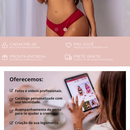
CADASTRE-SE
PRA VOCÊ
SEJA UMA REVENDEDORA
PEÇAS QUE SÃO TENDÊNCIAS!
PRONTA-ENTREGA
FRETE GRÁTIS
DA FÁBRICA PARA SUA LOJA
CONSULTE AS NOSSAS CONDIÇÕES