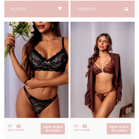
FILTRAR
ORDENAR
R$
R$
Logue-se para
Logue-se para
para revenda
para revenda
ver o preço
ver o preço