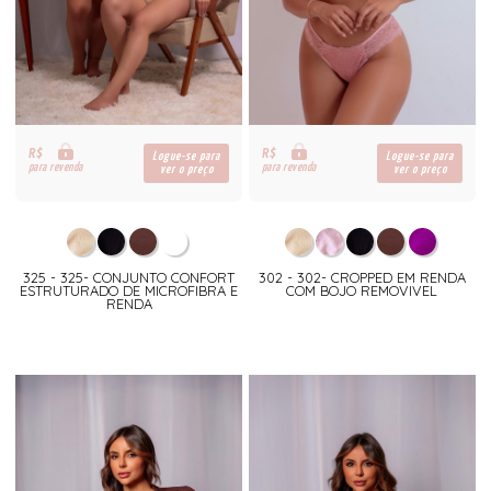
R$
R$
Logue-se para
Logue-se para
para revenda
para revenda
ver o preço
ver o preço
325 - 325- CONJUNTO CONFORT
302 - 302- CROPPED EM RENDA
ESTRUTURADO DE MICROFIBRA E
COM BOJO REMOVIVEL
RENDA