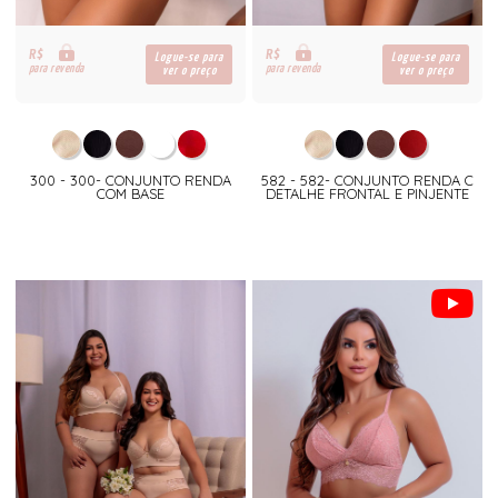
R$
R$
Logue-se para
Logue-se para
para revenda
para revenda
ver o preço
ver o preço
300 - 300- CONJUNTO RENDA
582 - 582- CONJUNTO RENDA C
COM BASE
DETALHE FRONTAL E PINJENTE