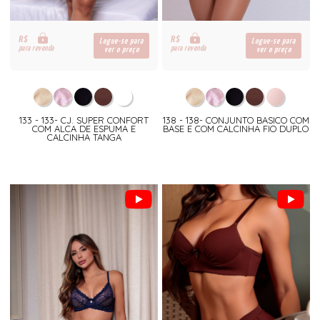
R$
R$
Logue-se para
Logue-se para
para revenda
para revenda
ver o preço
ver o preço
133 - 133- CJ. SUPER CONFORT
138 - 138- CONJUNTO BASICO COM
COM ALCA DE ESPUMA E
BASE E COM CALCINHA FIO DUPLO
CALCINHA TANGA