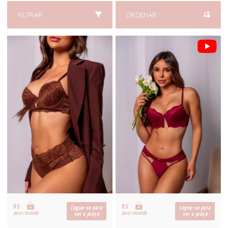
FILTRAR
ORDENAR
R$
R$
Logue-se para
Logue-se para
para revenda
para revenda
ver o preço
ver o preço