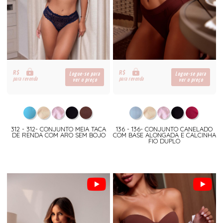
R$
R$
Logue-se para
Logue-se para
para revenda
para revenda
ver o preço
ver o preço
312 - 312- CONJUNTO MEIA TACA
136 - 136- CONJUNTO CANELADO
DE RENDA COM ARO SEM BOJO
COM BASE ALONGADA E CALCINHA
FIO DUPLO