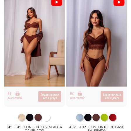
R$
R$
Logue-se para
Logue-se para
para revenda
para revenda
ver o preço
ver o preço
145 - 145- CONJUNTO SEM ALCA
402 - 402- CONJUNTO DE BASE
CANELADO
EM RENDA