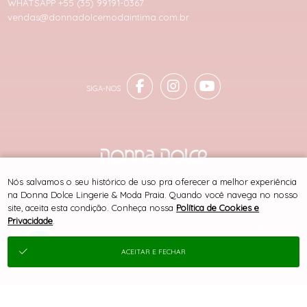
WHATSAPP +55 (35) 99191-0367
vendas@donnadolcemodaintima.com.br
Nós salvamos o seu histórico de uso pra oferecer a melhor experiência
® TODOS DIREITOS RESERVADOS
na Donna Dolce Lingerie & Moda Praia. Quando você navega no nosso
site, aceita esta condição. Conheça nossa
Política de Cookies e
Privacidade
.
SITE 100% SEGURO
PLATAFORMA B2B
ACEITAR E FECHAR