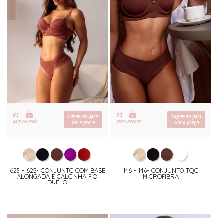
R$
R$
Logue-se para
Logue-se para
para revenda
para revenda
ver o preço
ver o preço
625 - 625- CONJUNTO COM BASE
146 - 146- CONJUNTO TQC
ALONGADA E CALCINHA FIO
MICROFIBRA
DUPLO