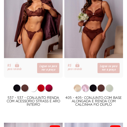
R$
R$
Logue-se para
Logue-se para
para revenda
para revenda
ver o preço
ver o preço
537 - 537 - CONJUNTO RENDA
405 - 405- CONJUNTO COM BASE
COM ACESSORIO STRASS E ARO
ALONGADA E RENDA COM
INTEIRO
CALCINHA FIO DUPLO