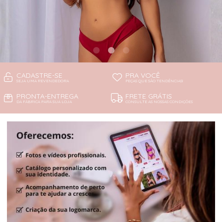
CADASTRE-SE
PRA VOCÊ
SEJA UMA REVENDEDORA
PEÇAS QUE SÃO TENDÊNCIAS!
PRONTA-ENTREGA
FRETE GRÁTIS
DA FÁBRICA PARA SUA LOJA
CONSULTE AS NOSSAS CONDIÇÕES