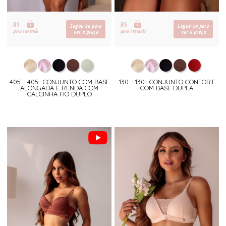
R$
R$
Logue-se para
Logue-se para
para revenda
para revenda
ver o preço
ver o preço
405 - 405- CONJUNTO COM BASE
130 - 130- CONJUNTO CONFORT
ALONGADA E RENDA COM
COM BASE DUPLA
CALCINHA FIO DUPLO