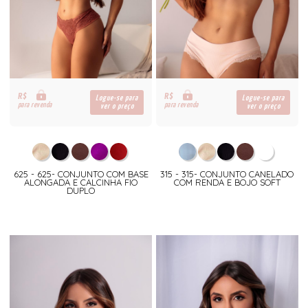
R$
R$
Logue-se para
Logue-se para
para revenda
para revenda
ver o preço
ver o preço
625 - 625- CONJUNTO COM BASE
315 - 315- CONJUNTO CANELADO
ALONGADA E CALCINHA FIO
COM RENDA E BOJO SOFT
DUPLO