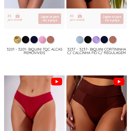
R$
R$
Logue-se para
Logue-se para
para revenda
para revenda
ver o preço
ver o preço
3201 - 3201- BIQUINI TQC ALCAS
3237 - 3237- BIQUINI CORTININHA
REMOVIVEIS
C/ CALCINHA FIO C/ REGULAGEM