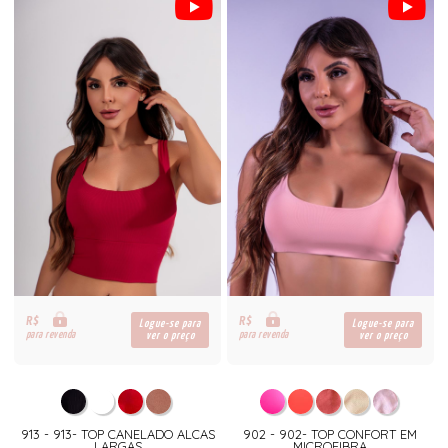
R$
R$
Logue-se para
Logue-se para
para revenda
para revenda
ver o preço
ver o preço
913 - 913- TOP CANELADO ALCAS
902 - 902- TOP CONFORT EM
LARGAS
MICROFIBRA