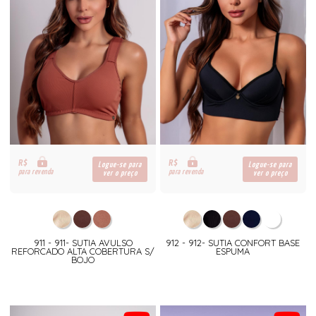
R$
R$
Logue-se para
Logue-se para
para revenda
para revenda
ver o preço
ver o preço
911 - 911- SUTIA AVULSO
912 - 912- SUTIA CONFORT BASE
REFORCADO ALTA COBERTURA S/
ESPUMA
BOJO