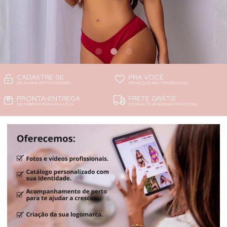
CADASTRE-SE
PRA VOCÊ
SEJA UMA REVENDEDORA
PEÇAS QUE SÃO TENDÊNCIAS!
PRONTA-ENTREGA
FRETE GRÁTIS
DA FÁBRICA PARA SUA LOJA
CONSULTE AS NOSSAS CONDIÇÕES