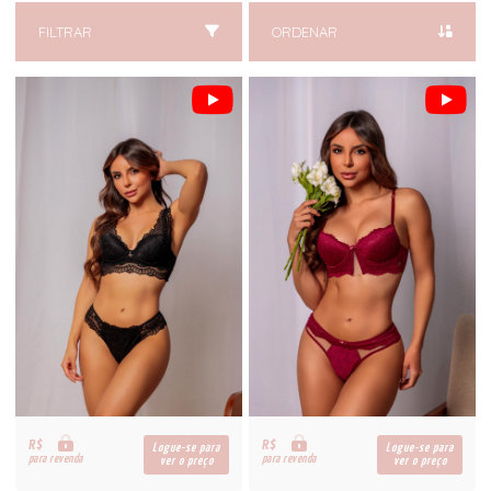
FILTRAR
ORDENAR
R$
R$
Logue-se para
Logue-se para
para revenda
para revenda
ver o preço
ver o preço