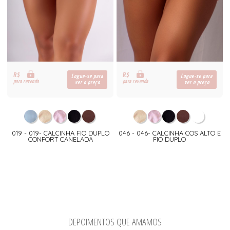
R$
R$
Logue-se para
Logue-se para
para revenda
para revenda
ver o preço
ver o preço
019 - 019- CALCINHA FIO DUPLO
046 - 046- CALCINHA COS ALTO E
CONFORT CANELADA
FIO DUPLO
DEPOIMENTOS QUE AMAMOS