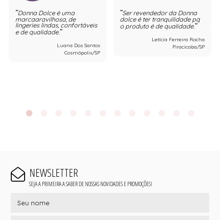
Donna Dolce é uma
Ser revendedor da Donna
marcaaravilhosa, de
dolce é ter tranquilidade pq
lingeries lindas, confortáveis
o produto é de qualidade.
e de qualidade.
Letícia Ferreira Rocha
Luana Dos Santos
Piracicaba/SP
Cosmópolis/SP
NEWSLETTER
SEJA A PRIMEIRA A SABER DE NOSSAS NOVIDADES E PROMOÇÕES!