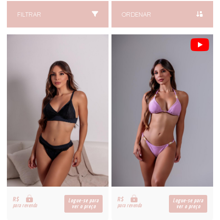
FILTRAR
ORDENAR
R$
R$
Logue-se para
Logue-se para
para revenda
para revenda
ver o preço
ver o preço