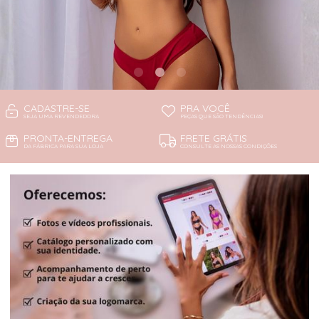
CADASTRE-SE
PRA VOCÊ
SEJA UMA REVENDEDORA
PEÇAS QUE SÃO TENDÊNCIAS!
PRONTA-ENTREGA
FRETE GRÁTIS
DA FÁBRICA PARA SUA LOJA
CONSULTE AS NOSSAS CONDIÇÕES