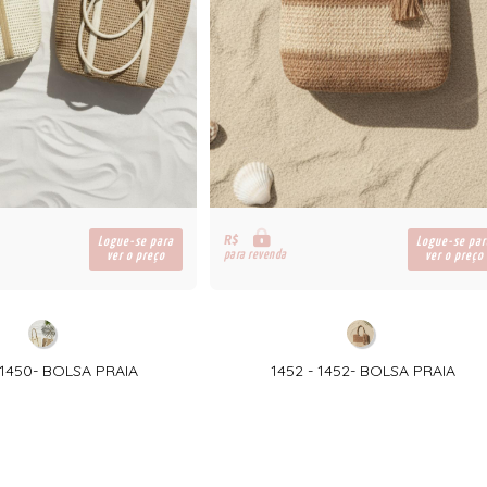
R$
Logue-se para
Logue-se par
para revenda
ver o preço
ver o preço
 1450- BOLSA PRAIA
1452 - 1452- BOLSA PRAIA