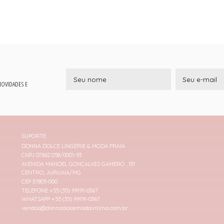
 NOVIDADES E
SUPORTE
DONNA DOLCE LINGERIE & MODA PRAIA
CNPJ 07.862.058/0001-93
AVENIDA MANOEL GONÇALVES GAMERO , 131
CENTRO, JURUAIA/MG
CEP 37805-000
TELEFONE +55 (35) 99191-0367
WHATSAPP +55 (35) 99191-0367
vendas@donnadolcemodaintima.com.br