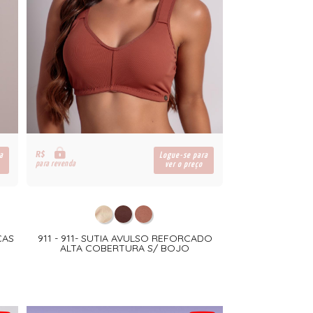
R$
a
Logue-se para
para revenda
ver o preço
CAS
911 - 911- SUTIA AVULSO REFORCADO
ALTA COBERTURA S/ BOJO