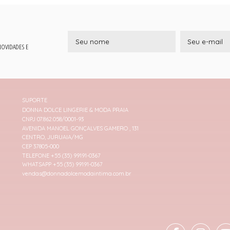
 NOVIDADES E
SUPORTE
DONNA DOLCE LINGERIE & MODA PRAIA
CNPJ 07.862.058/0001-93
AVENIDA MANOEL GONÇALVES GAMERO , 131
CENTRO, JURUAIA/MG
CEP 37805-000
TELEFONE +55 (35) 99191-0367
WHATSAPP +55 (35) 99191-0367
vendas@donnadolcemodaintima.com.br