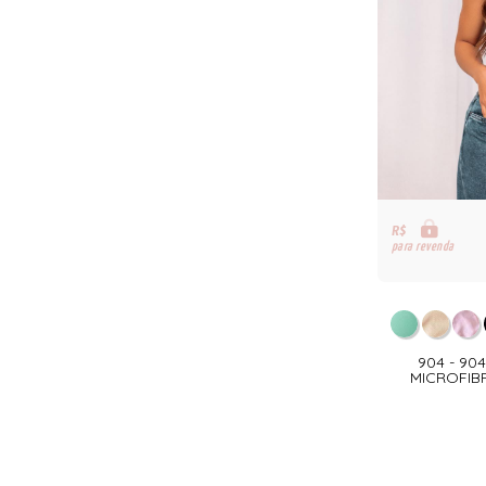
R$
para revenda
904 - 9
MICROFIB