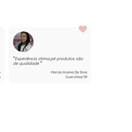
Experiência ótima,pé produtos são
Adoro ser reve
pois além de el
de qualidade
qualidade e bo
n
Marcia Aluana Da Silva
A
Guarulhos/SP