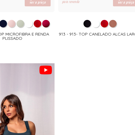
para revenda
ver o preço
ver o preço
TOP MICROFIBRA E RENDA
913 - 913- TOP CANELADO ALCAS LA
PLISSADO