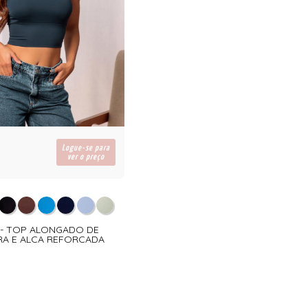
Logue-se para
ver o preço
04- TOP ALONGADO DE
RA E ALCA REFORCADA