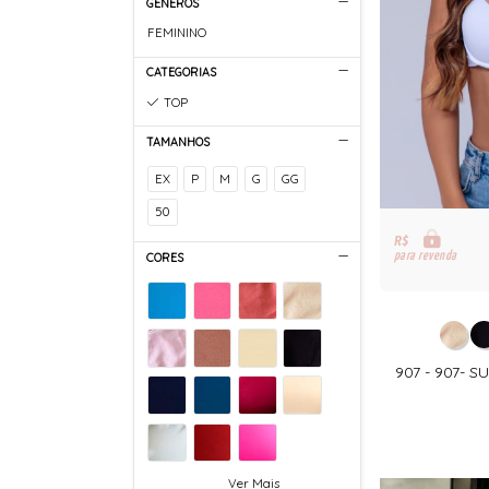
GÊNEROS
FEMININO
CATEGORIAS
TOP
TAMANHOS
EX
P
M
G
GG
50
R$
para revenda
CORES
907 - 907-
Ver Mais