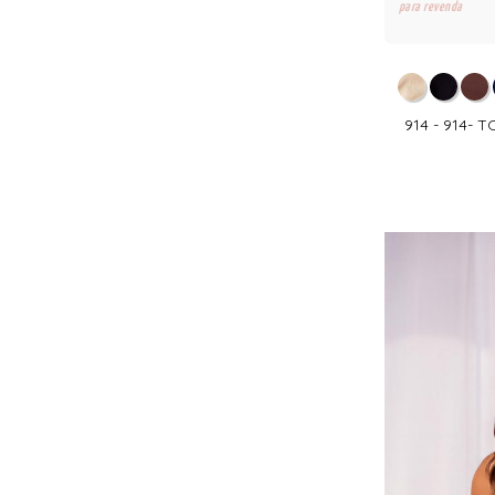
para revenda
914 - 914- 