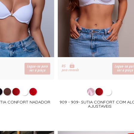
R$
Logue-se para
Logue-se par
para revenda
ver o preço
ver o preço
 SUTIA CONFORT NADADOR
909 - 909- SUTIA CONFORT COM AL
AJUSTAVEIS