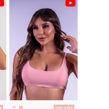
R$
a
Logue-se para