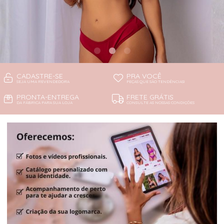
CADASTRE-SE
PRA VOCÊ
SEJA UMA REVENDEDORA
PEÇAS QUE SÃO TENDÊNCIAS!
PRONTA-ENTREGA
FRETE GRÁTIS
DA FÁBRICA PARA SUA LOJA
CONSULTE AS NOSSAS CONDIÇÕES