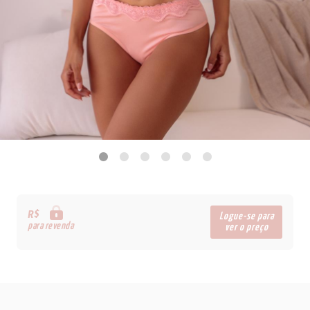
R$
Logue-se para
para revenda
ver o preço