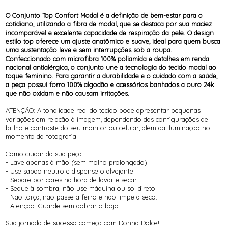
O Conjunto Top Confort Modal é a definição de bem-estar para o
cotidiano, utilizando a fibra de modal, que se destaca por sua maciez
incomparável e excelente capacidade de respiração da pele. O design
estilo top oferece um ajuste anatômico e suave, ideal para quem busca
uma sustentação leve e sem interrupções sob a roupa.
Confeccionado com microfibra 100% poliamida e detalhes em renda
nacional antialérgica, o conjunto une a tecnologia do tecido modal ao
toque feminino. Para garantir a durabilidade e o cuidado com a saúde,
a peça possui forro 100% algodão e acessórios banhados a ouro 24k
que não oxidam e não causam irritações.
ATENÇÃO: A tonalidade real do tecido pode apresentar pequenas
variações em relação à imagem, dependendo das configurações de
brilho e contraste do seu monitor ou celular, além da iluminação no
momento da fotografia.
Como cuidar da sua peça:
- Lave apenas à mão (sem molho prolongado).
- Use sabão neutro e dispense o alvejante.
- Separe por cores na hora de lavar e secar.
- Seque à sombra; não use máquina ou sol direto.
- Não torça, não passe a ferro e não limpe a seco.
- Atenção: Guarde sem dobrar o bojo.
Sua jornada de sucesso começa com Donna Dolce!