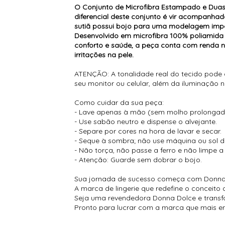
O Conjunto de Microfibra Estampado e Duas 
diferencial deste conjunto é vir acompanhad
sutiã possui bojo para uma modelagem impe
Desenvolvido em microfibra 100% poliamida d
conforto e saúde, a peça conta com renda n
irritações na pele.
ATENÇÃO: A tonalidade real do tecido pode
seu monitor ou celular, além da iluminação 
Como cuidar da sua peça:
- Lave apenas à mão (sem molho prolongad
- Use sabão neutro e dispense o alvejante.
- Separe por cores na hora de lavar e secar.
- Seque à sombra; não use máquina ou sol di
- Não torça, não passe a ferro e não limpe a
- Atenção: Guarde sem dobrar o bojo.
Sua jornada de sucesso começa com Donna
A marca de lingerie que redefine o conceito
Seja uma revendedora Donna Dolce e transf
Pronto para lucrar com a marca que mais en