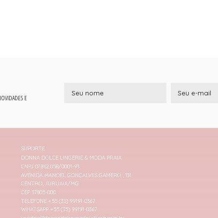
 NOVIDADES E
SUPORTE
DONNA DOLCE LINGERIE & MODA PRAIA
CNPJ 07.862.058/0001-93
AVENIDA MANOEL GONÇALVES GAMERO , 131
CENTRO, JURUAIA/MG
CEP 37805-000
TELEFONE +55 (35) 99191-0367
WHATSAPP +55 (35) 99191-0367
vendas@donnadolcemodaintima.com.br