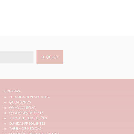
EU QUERO
COMPRAS
SEJA UMA REVENDEDORA
QUEM SOMOS
COMO COMPRAR
CONDIÇÕES DE FRETE
TROCAS E DEVOLUÇÕES
DÚVIDAS FREQUENTES
TABELA DE MEDIDAS
CONDIÇÕES DE PARCELAMENTO