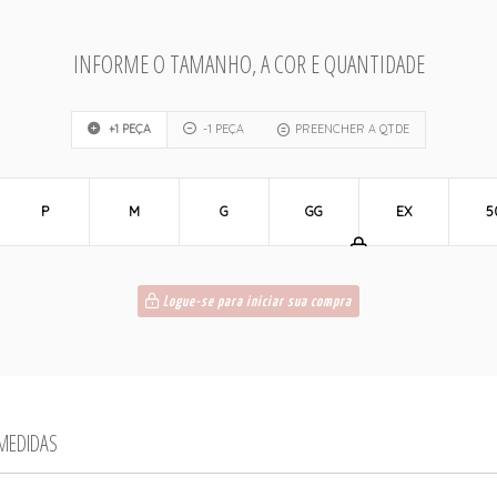
INFORME O TAMANHO, A COR E QUANTIDADE
+1 PEÇA
-1 PEÇA
PREENCHER A QTDE
P
M
G
GG
EX
5
Logue-se para iniciar sua compra
 MEDIDAS