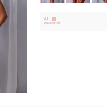
R$
para revenda