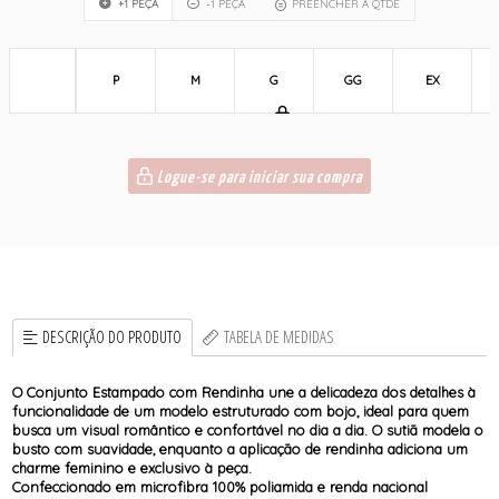
+1 PEÇA
-1 PEÇA
PREENCHER A QTDE
P
M
G
GG
EX
Logue-se para iniciar sua compra
DESCRIÇÃO DO PRODUTO
TABELA DE MEDIDAS
O Conjunto Estampado com Rendinha une a delicadeza dos detalhes à
funcionalidade de um modelo estruturado com bojo, ideal para quem
busca um visual romântico e confortável no dia a dia. O sutiã modela o
busto com suavidade, enquanto a aplicação de rendinha adiciona um
charme feminino e exclusivo à peça.
Confeccionado em microfibra 100% poliamida e renda nacional