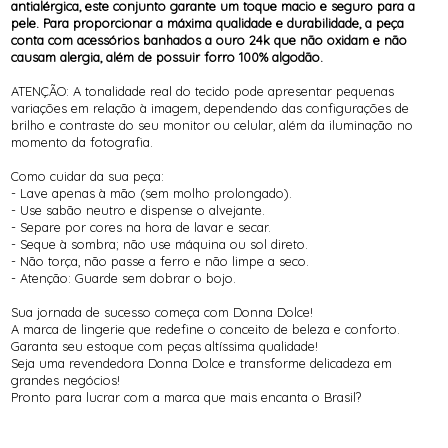
antialérgica, este conjunto garante um toque macio e seguro para a
pele. Para proporcionar a máxima qualidade e durabilidade, a peça
conta com acessórios banhados a ouro 24k que não oxidam e não
causam alergia, além de possuir forro 100% algodão.
ATENÇÃO: A tonalidade real do tecido pode apresentar pequenas
variações em relação à imagem, dependendo das configurações de
brilho e contraste do seu monitor ou celular, além da iluminação no
momento da fotografia.
Como cuidar da sua peça:
- Lave apenas à mão (sem molho prolongado).
- Use sabão neutro e dispense o alvejante.
- Separe por cores na hora de lavar e secar.
- Seque à sombra; não use máquina ou sol direto.
- Não torça, não passe a ferro e não limpe a seco.
- Atenção: Guarde sem dobrar o bojo.
Sua jornada de sucesso começa com Donna Dolce!
A marca de lingerie que redefine o conceito de beleza e conforto.
Garanta seu estoque com peças altíssima qualidade!
Seja uma revendedora Donna Dolce e transforme delicadeza em
grandes negócios!
Pronto para lucrar com a marca que mais encanta o Brasil?