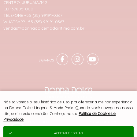
CENTRO, JURUAIA/MG
CEP 37805-000
TELEFONE +55 (35) 99191-0367
WHATSAPP +55 (35) 99191-0367
vendas@donnadolcemodaintima.com.br
Nós salvamos o seu histórico de uso pra oferecer a melhor experiência
® TODOS DIREITOS RESERVADOS
na Donna Dolce Lingerie & Moda Praia. Quando você navega no nosso
site, aceita esta condição. Conheça nossa
Política de Cookies e
Privacidade
.
SITE 100% SEGURO
PLATAFORMA B2B
ACEITAR E FECHAR