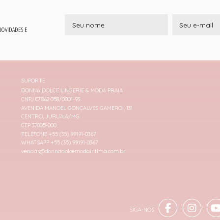
 NOVIDADES E
SUPORTE
DONNA DOLCE LINGERIE & MODA PRAIA
CNPJ 07.862.058/0001-93
AVENIDA MANOEL GONÇALVES GAMERO , 131
CENTRO, JURUAIA/MG
CEP 37805-000
TELEFONE +55 (35) 99191-0367
WHATSAPP +55 (35) 99191-0367
vendas@donnadolcemodaintima.com.br