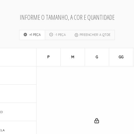
INFORME O TAMANHO, A COR E QUANTIDADE
+1 PEÇA
-1 PEÇA
PREENCHER A QTDE
P
M
G
GG
CO
ELA