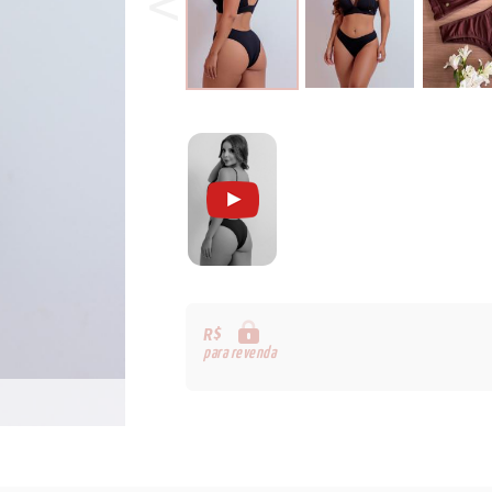
R$
para revenda