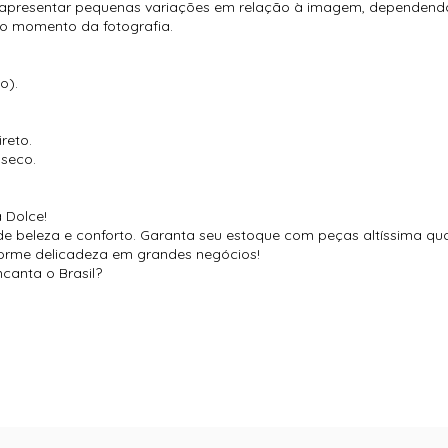
 apresentar pequenas variações em relação à imagem, dependendo 
no momento da fotografia.
o).
reto.
 seco.
 Dolce!
 de beleza e conforto. Garanta seu estoque com peças altíssima qu
orme delicadeza em grandes negócios!
canta o Brasil?