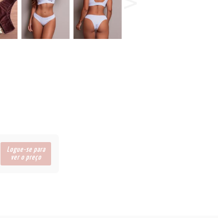
Logue-se para
ver o preço