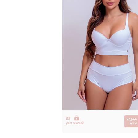
R$
Logue-
para revenda
ver o