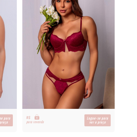
R$
se para
Logue-se para
para revenda
 preço
ver o preço