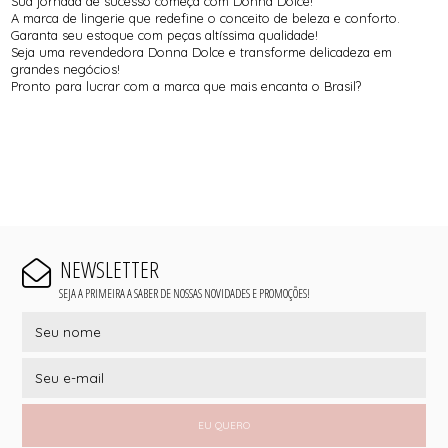
Sua jornada de sucesso começa com Donna Dolce!
A marca de lingerie que redefine o conceito de beleza e conforto.
Garanta seu estoque com peças altíssima qualidade!
Seja uma revendedora Donna Dolce e transforme delicadeza em
grandes negócios!
Pronto para lucrar com a marca que mais encanta o Brasil?
NEWSLETTER
SEJA A PRIMEIRA A SABER DE NOSSAS NOVIDADES E PROMOÇÕES!
EU QUERO