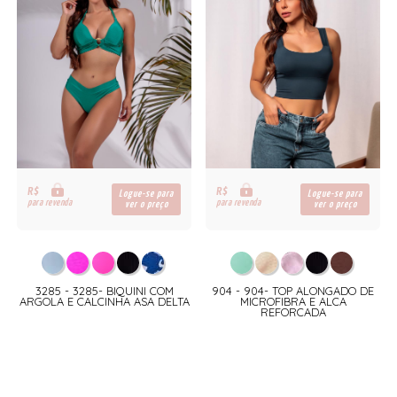
R$
R$
Logue-se para
Logue-se para
para revenda
para revenda
ver o preço
ver o preço
3285 - 3285- BIQUINI COM
904 - 904- TOP ALONGADO DE
ARGOLA E CALCINHA ASA DELTA
MICROFIBRA E ALCA
REFORCADA