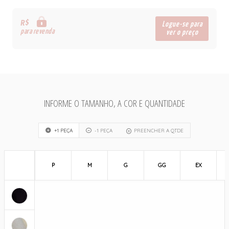
R$
Logue-se para
para revenda
ver o preço
INFORME O TAMANHO, A COR E QUANTIDADE
+1 PEÇA
-1 PEÇA
PREENCHER A QTDE
P
M
G
GG
EX