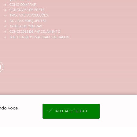
COMO COMPRAR
CONDIÇÕES DE FRETE
TROCAS E DEVOLUÇÕES
DÚVIDAS FREQUENTES
TABELA DE MEDIDAS
CONDIÇÕES DE PARCELAMENTO
POLÍTICA DE PRIVACIDADE DE DADOS
ando você
ACEITAR E FECHAR