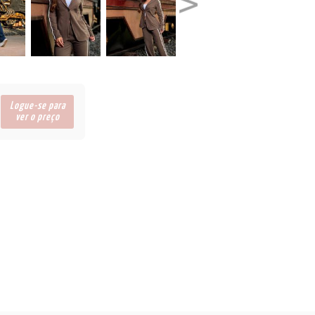
Logue-se para
ver o preço