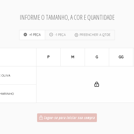
INFORME O TAMANHO, A COR E QUANTIDADE
+1 PEÇA
-1 PEÇA
PREENCHER A QTDE
P
M
G
GG
 OLIVA
 MARINHO
Logue-se para iniciar sua compra