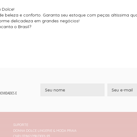
 Dolce!
 de beleza e conforto. Garanta seu estoque com peças altíssima qu
orme delicadeza em grandes negócios!
canta o Brasil?
 NOVIDADES E
SUPORTE
DONNA DOLCE LINGERIE & MODA PRAIA
CNPJ 07.862.058/0001-93