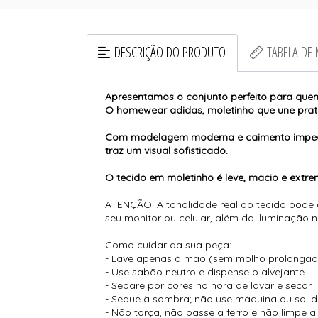
DESCRIÇÃO DO PRODUTO
TABELA DE
Apresentamos o conjunto perfeito para qu
O homewear adidas, moletinho que une prati
Com modelagem moderna e caimento impecável
traz um visual sofisticado.
O tecido em moletinho é leve, macio e extre
ATENÇÃO: A tonalidade real do tecido pode
seu monitor ou celular, além da iluminação 
Como cuidar da sua peça:
- Lave apenas à mão (sem molho prolongad
- Use sabão neutro e dispense o alvejante.
- Separe por cores na hora de lavar e secar.
- Seque à sombra; não use máquina ou sol di
- Não torça, não passe a ferro e não limpe a