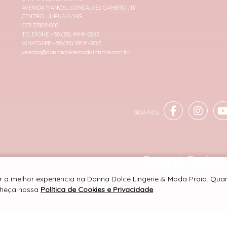
AVENIDA MANOEL GONÇALVES GAMERO , 131
CENTRO, JURUAIA/MG
CEP 37805-000
TELEFONE +55 (35) 99191-0367
WHATSAPP +55 (35) 99191-0367
vendas@donnadolcemodaintima.com.br
er a melhor experiência na Donna Dolce Lingerie & Moda Praia. Qu
onheça nossa
Política de Cookies e Privacidade
.
® TODOS DIREITOS RESERVADOS